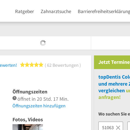
Ratgeber
Zahnarztsuche
Barrierefreiheitserklärun
Jetzt
Termine
5 von 5 Sternen
bewerten!
62 Bewertungen
topDentis Co
und
mehrere
vergleichen
u
Öffnungszeiten
anfragen!
öffnet in 20 Std. 17 Min.
Öffnungszeiten hinzufügen
Wo suchen Sie 
Fotos, Videos