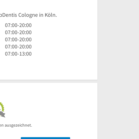
opDentis Cologne in Köln.
7
07:00
-
20:00
Uhr
7
07:00
-
20:00
bis
Uhr
7
07:00
-
20:00
20
bis
Uhr
7
07:00
-
20:00
Uhr
20
bis
Uhr
7
07:00
-
13:00
Uhr
20
bis
Uhr
Uhr
20
bis
Uhr
13
Uhr
en ausgezeichnet.