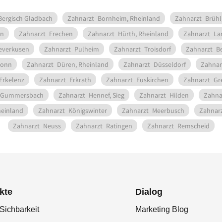
Bergisch Gladbach
Zahnarzt
Bornheim, Rheinland
Zahnarzt
Brühl
n
Zahnarzt
Frechen
Zahnarzt
Hürth, Rheinland
Zahnarzt
La
everkusen
Zahnarzt
Pulheim
Zahnarzt
Troisdorf
Zahnarzt
Be
onn
Zahnarzt
Düren, Rheinland
Zahnarzt
Düsseldorf
Zahnar
Erkelenz
Zahnarzt
Erkrath
Zahnarzt
Euskirchen
Zahnarzt
Gr
Gummersbach
Zahnarzt
Hennef, Sieg
Zahnarzt
Hilden
Zahna
heinland
Zahnarzt
Königswinter
Zahnarzt
Meerbusch
Zahnar
Zahnarzt
Neuss
Zahnarzt
Ratingen
Zahnarzt
Remscheid
kte
Dialog
Sichbarkeit
Marketing Blog