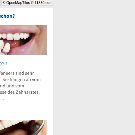
schon?
ten
Veneers sind sehr
h. Sie hängen ab vom
and und vom
esse des Zahnarztes.
..