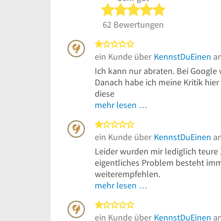
5 von 5 Sterne
62 Bewertungen
1 von 5 Sternen
ein Kunde über
KennstDuEinen
am
Ich kann nur abraten. Bei Google
Danach habe ich meine Kritik hie
diese
mehr lesen …
1 von 5 Sternen
ein Kunde über
KennstDuEinen
am
Leider wurden mir lediglich teure
eigentliches Problem besteht imme
weiterempfehlen.
mehr lesen …
1 von 5 Sternen
ein Kunde über
KennstDuEinen
am