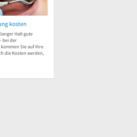
ellt von
VomInhaber
am 13. Dezember 2020
ung kosten
 langer Halt gute
– bei der
 kommen Sie auf Ihre
ch die Kosten werden,