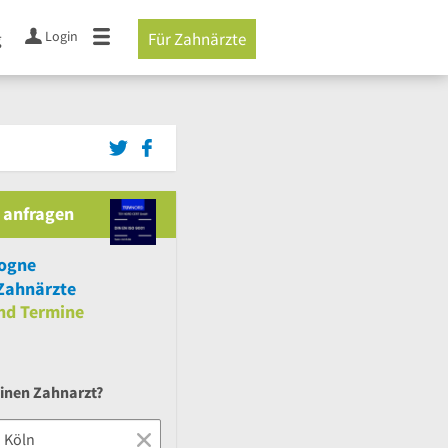
Login
g
Für Zahnärzte
 anfragen
logne
Zahnärzte
nd
Termine
einen Zahnarzt?