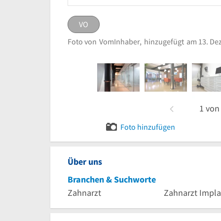
VO
VO
eingestellt von
VomInhabe
Foto von
VomInhaber,
hinzugefügt
am 13. De
Bild melden
1
vo
Foto hinzufügen
Über uns
Branchen & Suchworte
Zahnarzt
Zahnarzt Impla