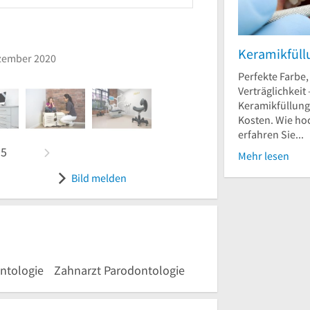
VO
r
am 13. Dezember 2020
eingest
Keramikfüll
zember 2020
Bild melden
Perfekte Farbe,
Verträglichkeit 
Keramikfüllung
Kosten. Wie ho
erfahren Sie...
n
5
Mehr lesen
Bild melden
ntologie
Zahnarzt Parodontologie