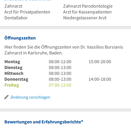
Zahnarzt
Zahnarzt Parodontologie
Arzt für Privatpatienten
Arzt für Kassenpatienten
Dentallabor
Niedergelassener Arzt
Öffnungszeiten
Hier finden Sie die Öffnungszeiten von Dr. Vassilios Bursianis
Zahnarzt in Karlsruhe, Baden.
8
15
Montag
08:00
-
12:00
15:00
-
20:00
Uhr
8
Uhr
Dienstag
08:00
-
13:00
bis
Uhr
8
bis
Mittwoch
08:00
-
13:00
12
bis
Uhr
8
20
14
Donnerstag
08:00
-
13:00
14:00
-
18:00
Uhr
13
bis
Uhr
7
Uhr
Uhr
Freitag
07:00
-
12:00
Uhr
13
bis
Uhr
bis
Uhr
13
bis
18
Änderung vorschlagen
Uhr
12
Uhr
Uhr
*
Bewertungen und Erfahrungsberichte