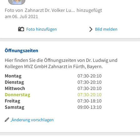
eingestellt von
Zahnarzt Dr. Volker Ludwig
am 06. Juli
2021
Foto von
Zahnarzt Dr. Volker Ludwig,
hinzugefügt
am 06. Juli 2021
Dr. Volker Ludwig | Implantologe
Bild melden
Foto hinzufügen
Bild melden
Öffnungszeiten
Hier finden Sie die Öffnungszeiten von Dr. Ludwig und
Kollegen MVZ GmbH Zahnarzt in Fürth, Bayern.
7
Montag
07:30
-
20:10
Uhr
7
Dienstag
07:30
-
20:10
30
Uhr
7
Mittwoch
07:30
-
20:10
bis
30
Uhr
7
Donnerstag
07:30
-
20:10
20
bis
30
Uhr
7
Freitag
07:30
-
18:10
Uhr
20
bis
30
Uhr
9
Samstag
09:00
-
13:10
10
Uhr
20
bis
30
Uhr
10
Uhr
20
bis
bis
Änderung vorschlagen
10
Uhr
18
13
10
Uhr
Uhr
10
10