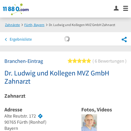
Zahnärzte
Fürth, Bayern
Dr. Ludwig und Kollegen MVZ GmbH Zahnarzt
Ergebnisliste
Branchen-Eintrag
5 von 5 Sternen
6 Bewertungen
Dr. Ludwig und Kollegen MVZ GmbH
Zahnarzt
Zahnarzt
Adresse
Fotos, Videos
Alte Reutstr. 172
90765
Fürth
(Ronhof)
Bayern