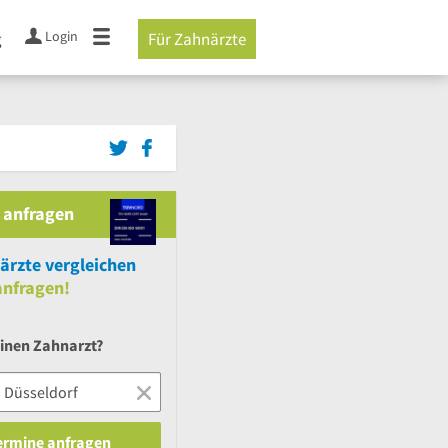
Login
g
Für Zahnärzte
 anfragen
rzte vergleichen
nfragen!
einen Zahnarzt?
Termine anfragen