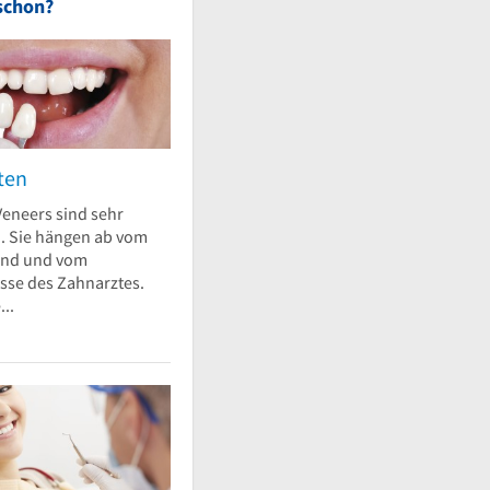
schon?
ten
Veneers sind sehr
h. Sie hängen ab vom
and und vom
esse des Zahnarztes.
..