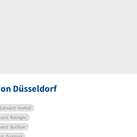
von Düsseldorf
Zahnarzt
Krefeld
arzt
Ratingen
arzt
Bochum
zt
Duisburg