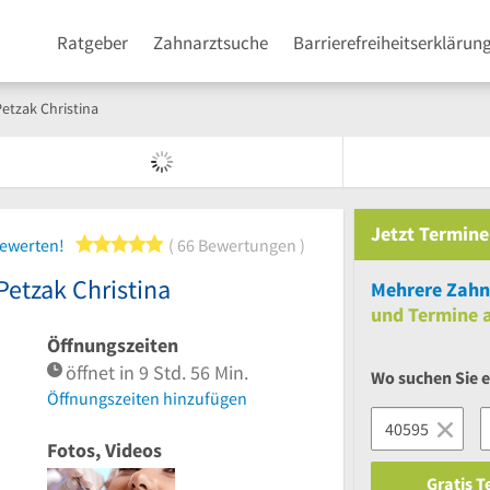
Ratgeber
Zahnarztsuche
Barrierefreiheitserklärun
etzak Christina
Jetzt
Termine
5 von 5 Sternen
bewerten!
66 Bewertungen
etzak Christina
Mehrere
Zahnä
und
Termine a
Öffnungszeiten
öffnet in 9 Std. 56 Min.
Wo suchen Sie 
Öffnungszeiten hinzufügen
Fotos, Videos
Gratis 