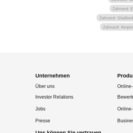
Zahnarzt
E
Zahnarzt
Gladbec
Zahnarzt
Kerpen
Unternehmen
Produ
Über uns
Online-
Investor Relations
Bewer
Jobs
Online
Presse
Busine
Uns können Sie vertrauen