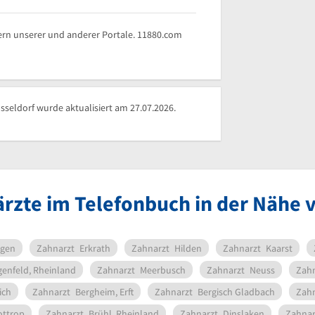
rn unserer und anderer Portale. 11880.com
seldorf wurde aktualisiert am 27.07.2026.
rzte im Telefonbuch in der Nähe 
gen
Zahnarzt
Erkrath
Zahnarzt
Hilden
Zahnarzt
Kaarst
enfeld, Rheinland
Zahnarzt
Meerbusch
Zahnarzt
Neuss
Zahn
ich
Zahnarzt
Bergheim, Erft
Zahnarzt
Bergisch Gladbach
Zahn
ottrop
Zahnarzt
Brühl, Rheinland
Zahnarzt
Dinslaken
Zahnar