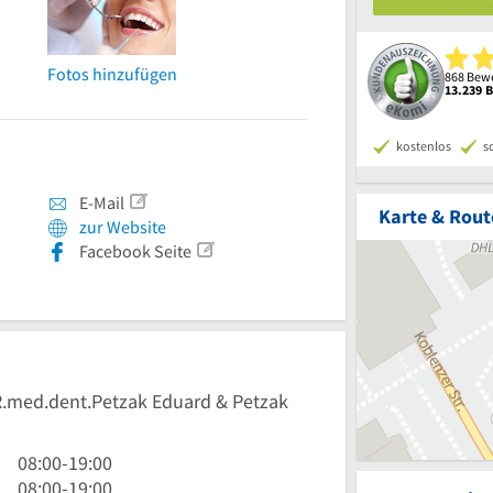
Fotos hinzufügen
868 Bewe
13.239 
kostenlos
s
E-Mail
Karte & Rout
zur Website
Facebook Seite
DR.med.dent.Petzak Eduard & Petzak
8
08:00
-
19:00
Uhr
8
08:00
-
19:00