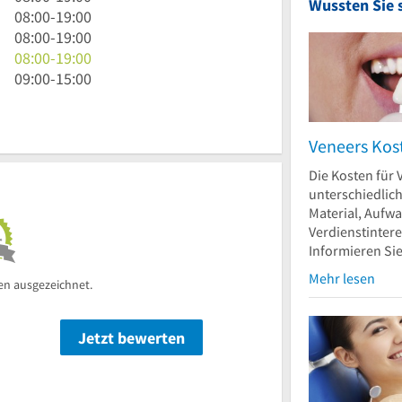
Wussten Sie 
bis
Uhr
8
08:00
-
19:00
19
bis
Uhr
8
08:00
-
19:00
Uhr
19
bis
Uhr
8
08:00
-
19:00
Uhr
19
bis
Uhr
9
09:00
-
15:00
Uhr
19
bis
Uhr
Uhr
19
bis
Uhr
15
Veneers Kos
Uhr
Die Kosten für 
unterschiedlic
Material, Aufw
Verdienstinter
Informieren Sie.
Mehr lesen
en ausgezeichnet.
Jetzt bewerten
n