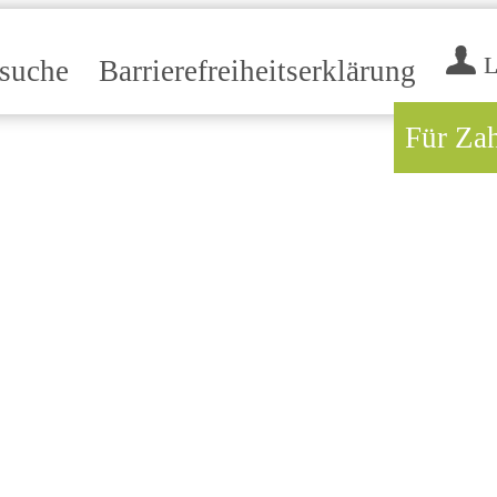
L
tsuche
Barrierefreiheitserklärung
Für Za