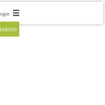
ogin
hnärzte