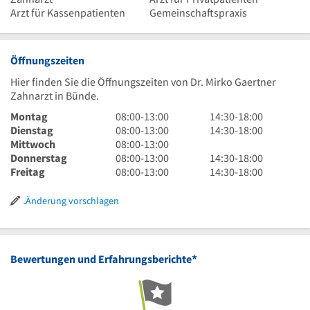
Arzt für Kassenpatienten
Gemeinschaftspraxis
Öffnungszeiten
Hier finden Sie die Öffnungszeiten von Dr. Mirko Gaertner
Zahnarzt in Bünde.
8
14
Montag
08:00
-
13:00
14:30
-
18:00
Uhr
8
Uhr
14
Dienstag
08:00
-
13:00
14:30
-
18:00
bis
Uhr
8
30
Uhr
Mittwoch
08:00
-
13:00
13
bis
Uhr
8
bis
30
14
Donnerstag
08:00
-
13:00
14:30
-
18:00
Uhr
13
bis
Uhr
8
18
bis
Uhr
14
Freitag
08:00
-
13:00
14:30
-
18:00
Uhr
13
bis
Uhr
Uhr
18
30
Uhr
Uhr
13
bis
Uhr
bis
30
Änderung vorschlagen
Uhr
13
18
bis
Uhr
Uhr
18
Uhr
*
Bewertungen und Erfahrungsberichte