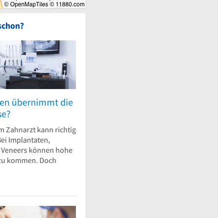
schon?
en übernimmt die
se?
m Zahnarzt kann richtig
ei Implantaten,
r Veneers können hohe
 zu kommen. Doch