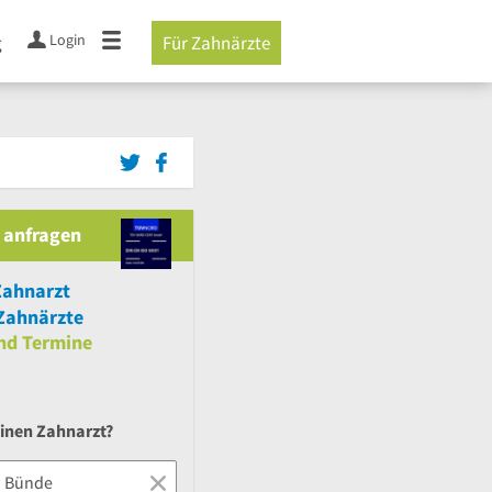
Login
g
Für Zahnärzte
 anfragen
Zahnarzt
Zahnärzte
nd
Termine
einen Zahnarzt?