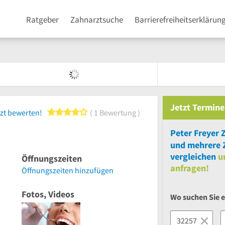
Ratgeber
Zahnarztsuche
Barrierefreiheitserklärun
Jetzt
Termine
4 von 5 Sternen
zt bewerten!
1 Bewertung
Peter Freyer 
und
mehrere
vergleichen
u
Öffnungszeiten
anfragen!
Öffnungszeiten hinzufügen
Fotos, Videos
Wo suchen Sie 