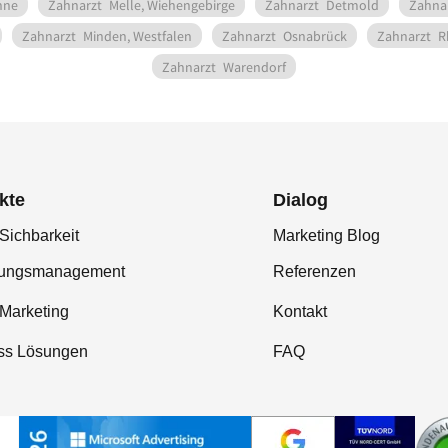
hne
Zahnarzt
Melle, Wiehengebirge
Zahnarzt
Detmold
Zahna
Zahnarzt
Minden, Westfalen
Zahnarzt
Osnabrück
Zahnarzt
R
Zahnarzt
Warendorf
kte
Dialog
Sichbarkeit
Marketing Blog
tungsmanagement
Referenzen
-Marketing
Kontakt
ss Lösungen
FAQ