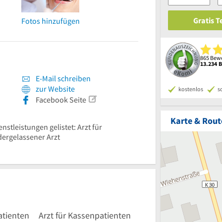
Gratis 
Fotos hinzufügen
865 Bewe
13.234 
E-Mail schreiben
zur Website
kostenlos
s
Facebook Seite
Karte & Rout
nstleistungen gelistet: Arzt für
dergelassener Arzt
patienten
Arzt für Kassenpatienten