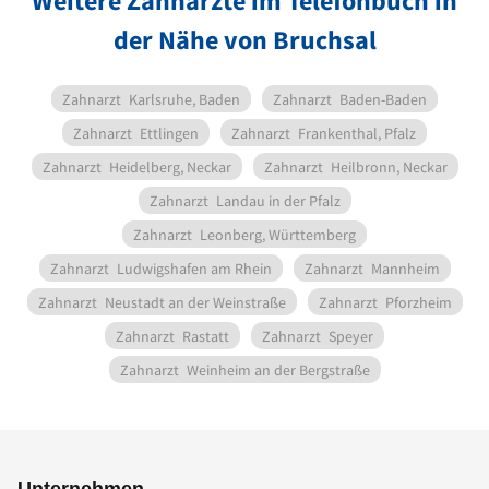
Weitere Zahnärzte im Telefonbuch in
der Nähe von Bruchsal
Zahnarzt
Karlsruhe, Baden
Zahnarzt
Baden-Baden
Zahnarzt
Ettlingen
Zahnarzt
Frankenthal, Pfalz
Zahnarzt
Heidelberg, Neckar
Zahnarzt
Heilbronn, Neckar
Zahnarzt
Landau in der Pfalz
Zahnarzt
Leonberg, Württemberg
Zahnarzt
Ludwigshafen am Rhein
Zahnarzt
Mannheim
Zahnarzt
Neustadt an der Weinstraße
Zahnarzt
Pforzheim
Zahnarzt
Rastatt
Zahnarzt
Speyer
Zahnarzt
Weinheim an der Bergstraße
Unternehmen