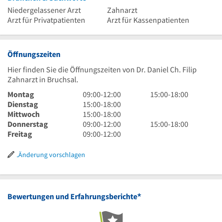
Niedergelassener Arzt
Zahnarzt
Arzt für Privatpatienten
Arzt für Kassenpatienten
Öffnungszeiten
Hier finden Sie die Öffnungszeiten von Dr. Daniel Ch. Filip
Zahnarzt in Bruchsal.
9
15
Montag
09:00
-
12:00
15:00
-
18:00
Uhr
15
Uhr
Dienstag
15:00
-
18:00
bis
Uhr
15
bis
Mittwoch
15:00
-
18:00
12
bis
Uhr
9
18
15
Donnerstag
09:00
-
12:00
15:00
-
18:00
Uhr
18
bis
Uhr
9
Uhr
Uhr
Freitag
09:00
-
12:00
Uhr
18
bis
Uhr
bis
Uhr
12
bis
18
Änderung vorschlagen
Uhr
12
Uhr
Uhr
*
Bewertungen und Erfahrungsberichte