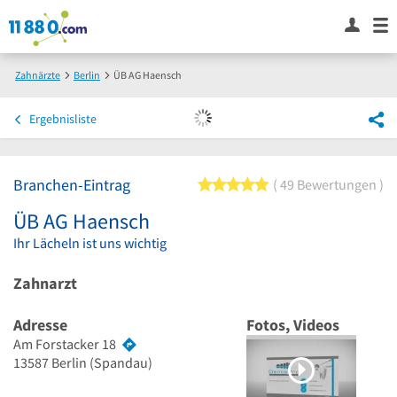
Zahnärzte
Berlin
ÜB AG Haensch
Ergebnisliste
Branchen-Eintrag
5 von 5 Sternen
49 Bewertungen
ÜB AG Haensch
Ihr Lächeln ist uns wichtig
Zahnarzt
Adresse
Fotos, Videos
Am Forstacker 18
13587
Berlin
(Spandau)