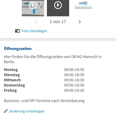
1
von
17
Foto hinzufügen
Öffnungszeiten
Hier finden Sie die Öffnungszeiten von ÜB AG Haensch in
Berlin.
9
Montag
09:00
-
18:30
Uhr
9
Dienstag
09:00
-
18:30
bis
Uhr
9
Mittwoch
09:00
-
18:30
18
bis
Uhr
9
Donnerstag
09:00
-
18:30
Uhr
18
bis
Uhr
9
Freitag
09:00
-
14:30
30
Uhr
18
bis
Uhr
30
Uhr
18
bis
Business- und VIP-Termine nach Vereinbarung
30
Uhr
14
30
Uhr
Änderung vorschlagen
30