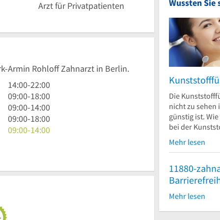
Wussten Sie 
Arzt für Privatpatienten
rk-Armin Rohloff Zahnarzt in Berlin.
Kunststofffü
14
14:00
-
22:00
Uhr
9
09:00
-
18:00
Die Kunststofffü
nicht zu sehen i
bis
Uhr
9
09:00
-
14:00
günstig ist. Wie
22
bis
Uhr
9
09:00
-
18:00
bei der Kunststo
Uhr
18
bis
Uhr
9
09:00
-
14:00
Uhr
14
bis
Uhr
Mehr lesen
Uhr
18
bis
Uhr
14
11880-zahna
Uhr
Barrierefrei
Mehr lesen