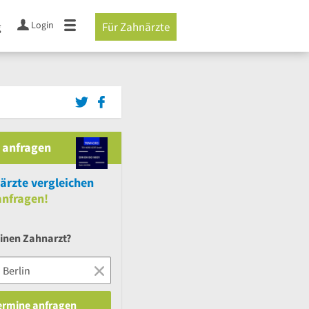
Login
g
Für Zahnärzte
 anfragen
rzte vergleichen
nfragen!
einen Zahnarzt?
Termine anfragen