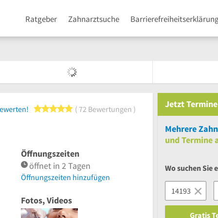
Ratgeber
Zahnarztsuche
Barrierefreiheitserklärun
Jetzt
Termine
5 von 5 Sternen
bewerten!
72 Bewertungen
Mehrere
Zahnä
und
Termine a
Öffnungszeiten
öffnet in 2 Tagen
Wo suchen Sie 
Öffnungszeiten hinzufügen
Fotos, Videos
Gratis 