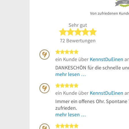
TOP
Von zufriedenen Kund
Sehr gut
5 von 5 Sterne
72 Bewertungen
5 von 5 Sternen
ein Kunde über
KennstDuEinen
am
DANKESCHÖN für die schnelle und 
mehr lesen …
5 von 5 Sternen
ein Kunde über
KennstDuEinen
am
Immer ein offenes Ohr. Spontane 
zufrieden.
mehr lesen …
5 von 5 Sternen