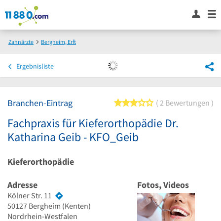
Zahnärzte
Bergheim, Erft
Fachpraxis für Kieferorthopädie Dr. Katharina Geib - KFO_Geib
Ergebnisliste
Branchen-Eintrag
3 von 5 Sternen
2 Bewertungen
Fachpraxis für Kieferorthopädie Dr.
Katharina Geib - KFO_Geib
Kieferorthopädie
Adresse
Fotos, Videos
Kölner Str. 11
50127
Bergheim
(Kenten)
Nordrhein-Westfalen