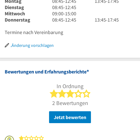
8
13
Montag
08:45
-
12:45
13:45
-
17:45
Uhr
8
Uhr
Dienstag
08:45
-
12:45
45
Uhr
9
45
Mittwoch
09:00
-
15:00
bis
45
Uhr
8
bis
13
Donnerstag
08:45
-
12:45
13:45
-
17:45
12
bis
bis
Uhr
17
Uhr
Uhr
12
15
45
Uhr
45
Termine nach Vereinbarung
45
Uhr
Uhr
bis
45
bis
45
12
17
Änderung vorschlagen
Uhr
Uhr
45
45
*
Bewertungen und Erfahrungsberichte
In Ordnung
3 von 5 Sternen
2 Bewertungen
Jetzt bewerten
1 von 5 Sternen